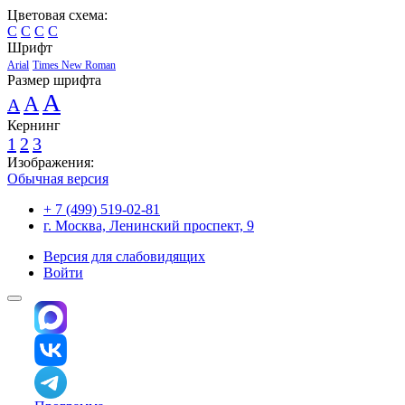
Цветовая схема:
C
C
C
C
Шрифт
Arial
Times New Roman
Размер шрифта
A
A
A
Кернинг
1
2
3
Изображения:
Обычная версия
+ 7 (499) 519-02-81
г. Москва, Ленинский проспект, 9
Версия для слабовидящих
Войти