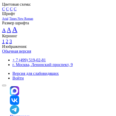
Цветовая схема:
C
C
C
C
Шрифт
Arial
Times New Roman
Размер шрифта
A
A
A
Кернинг
1
2
3
Изображения:
Обычная версия
+ 7 (499) 519-02-81
г. Москва, Ленинский проспект, 9
Версия для слабовидящих
Войти