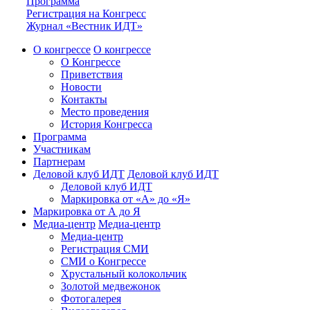
Программа
Регистрация на Конгресс
Журнал «Вестник ИДТ»
О конгрессе
О конгрессе
О Конгрессе
Приветствия
Новости
Контакты
Место проведения
История Конгресса
Программа
Участникам
Партнерам
Деловой клуб ИДТ
Деловой клуб ИДТ
Деловой клуб ИДТ
Маркировка от «А» до «Я»
Маркировка от А до Я
Медиа-центр
Медиа-центр
Медиа-центр
Регистрация СМИ
СМИ о Конгрессе
Хрустальный колокольчик
Золотой медвежонок
Фотогалерея