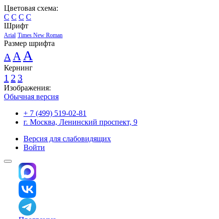
Цветовая схема:
C
C
C
C
Шрифт
Arial
Times New Roman
Размер шрифта
A
A
A
Кернинг
1
2
3
Изображения:
Обычная версия
+ 7 (499) 519-02-81
г. Москва, Ленинский проспект, 9
Версия для слабовидящих
Войти