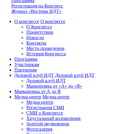
Программа
Регистрация на Конгресс
Журнал «Вестник ИДТ»
О конгрессе
О конгрессе
О Конгрессе
Приветствия
Новости
Контакты
Место проведения
История Конгресса
Программа
Участникам
Партнерам
Деловой клуб ИДТ
Деловой клуб ИДТ
Деловой клуб ИДТ
Маркировка от «А» до «Я»
Маркировка от А до Я
Медиа-центр
Медиа-центр
Медиа-центр
Регистрация СМИ
СМИ о Конгрессе
Хрустальный колокольчик
Золотой медвежонок
Фотогалерея