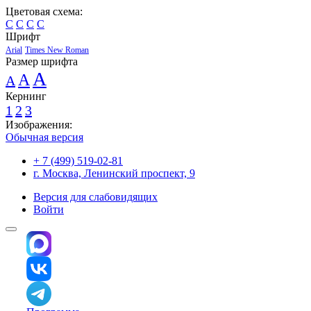
Цветовая схема:
C
C
C
C
Шрифт
Arial
Times New Roman
Размер шрифта
A
A
A
Кернинг
1
2
3
Изображения:
Обычная версия
+ 7 (499) 519-02-81
г. Москва, Ленинский проспект, 9
Версия для слабовидящих
Войти