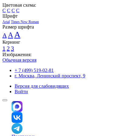
Цветовая схема:
C
C
C
C
Шрифт
Arial
Times New Roman
Размер шрифта
A
A
A
Кернинг
1
2
3
Изображения:
Обычная версия
+ 7 (499) 519-02-81
г. Москва, Ленинский проспект, 9
Версия для слабовидящих
Войти