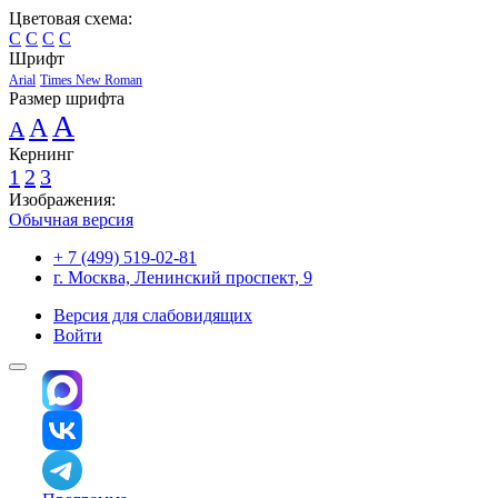
Цветовая схема:
C
C
C
C
Шрифт
Arial
Times New Roman
Размер шрифта
A
A
A
Кернинг
1
2
3
Изображения:
Обычная версия
+ 7 (499) 519-02-81
г. Москва, Ленинский проспект, 9
Версия для слабовидящих
Войти