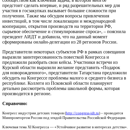
сообществом как ключевая задача, в которой многое
предстоит сделать впервые, и ряд разрешительных мер для
участия в госзакупках вызывает большие сложности при
получении. Также мы обсудим вопросы привлечения
инвестиций, в том числе локализации и международной
кооперации, открытия производств на территории РФ,
сырьевое обеспечение и стимулирование спроса», – пояснила
президент АИДТ и добавила, что на данный момент
сформированы онлайн-делегации из 28 регионов России.
Представители некоторых субъектов РФ в рамках совещания
выразили заинтересованность повесткой Конгресса и
предложили разобрать свои кейсы. Участники встречи из
Курской области выразили желание представить «Подарок
для новорожденного», представители Татарстана предложили
обсудить на Конгрессе проблемы малого и среднего бизнеса в
республике. Коллеги из Псковской области планируют
детально рассмотреть проблемы школьной формы, которая
производится в регионе.
Справочно:
Конгресс индустрии детских товаров (
http://congress-idt.ru
) – проводится
Минпромторгом России под эгидой Правительства Российской Федерации.
Ключевая тема XI Конгресса — «Устойчивое развитие в интересах детства».