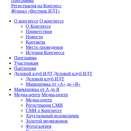
Программа
Регистрация на Конгресс
Журнал «Вестник ИДТ»
О конгрессе
О конгрессе
О Конгрессе
Приветствия
Новости
Контакты
Место проведения
История Конгресса
Программа
Участникам
Партнерам
Деловой клуб ИДТ
Деловой клуб ИДТ
Деловой клуб ИДТ
Маркировка от «А» до «Я»
Маркировка от А до Я
Медиа-центр
Медиа-центр
Медиа-центр
Регистрация СМИ
СМИ о Конгрессе
Хрустальный колокольчик
Золотой медвежонок
Фотогалерея