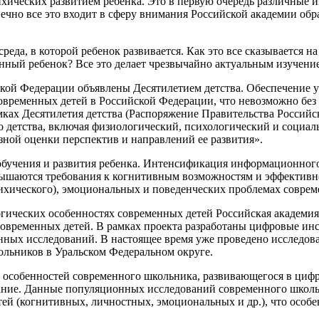
ихических развитием ребенка. Это в первую очередь различные
ечно все это входит в сферу внимания Российской академии обр
еда, в которой ребенок развивается. Как это все сказывается н
нный ребенок? Все это делает чрезвычайно актуальным изучение
кой Федерации объявлены Десятилетием детства. Обеспечение ус
овременных детей в Российской Федерации, что невозможно без
ках Десятилетия детства (Распоряжение Правительства Российск
 детства, включая физиологический, психологический и социал
зной оценки перспектив и направлений ее развития».
бучения и развития ребенка. Интенсификация информационного 
ышаются требования к когнитивным возможностям и эффективнос
психического), эмоциональных и поведенческих проблемах совре
гических особенностях современных детей Российская академия 
современных детей. В рамках проекта разработаны цифровые ин
ых исследований. В настоящее время уже проведено исследова
ольников в Уральском Федеральном округе.
ие особенностей современного школьника, развивающегося в циф
зование. Данные популяционных исследований современного школ
ей (когнитивных, личностных, эмоциональных и др.), что особ