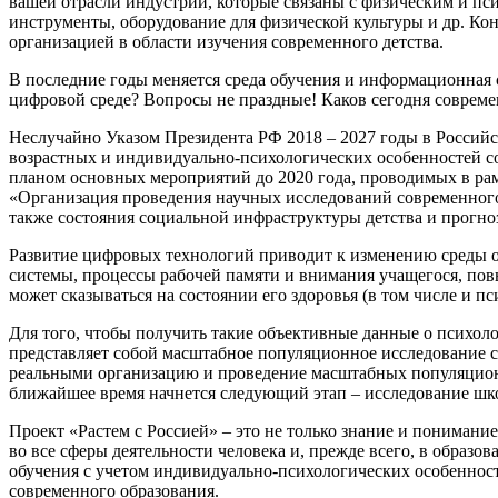
вашей отрасли индустрии, которые связаны с физическим и пс
инструменты, оборудование для физической культуры и др. Кон
организацией в области изучения современного детства.
В последние годы меняется среда обучения и информационная ср
цифровой среде? Вопросы не праздные! Каков сегодня совреме
Неслучайно Указом Президента РФ 2018 – 2027 годы в Российс
возрастных и индивидуально-психологических особенностей с
планом основных мероприятий до 2020 года, проводимых в рам
«Организация проведения научных исследований современного
также состояния социальной инфраструктуры детства и прогно
Развитие цифровых технологий приводит к изменению среды о
системы, процессы рабочей памяти и внимания учащегося, пов
может сказываться на состоянии его здоровья (в том числе и 
Для того, чтобы получить такие объективные данные о психоло
представляет собой масштабное популяционное исследование 
реальными организацию и проведение масштабных популяционн
ближайшее время начнется следующий этап – исследование шк
Проект «Растем с Россией» – это не только знание и пониман
во все сферы деятельности человека и, прежде всего, в обра
обучения с учетом индивидуально-психологических особенност
современного образования.