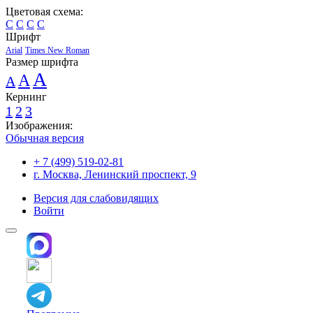
Цветовая схема:
C
C
C
C
Шрифт
Arial
Times New Roman
Размер шрифта
A
A
A
Кернинг
1
2
3
Изображения:
Обычная версия
+ 7 (499) 519-02-81
г. Москва, Ленинский проспект, 9
Версия для слабовидящих
Войти