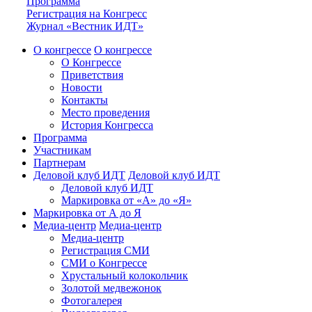
Программа
Регистрация на Конгресс
Журнал «Вестник ИДТ»
О конгрессе
О конгрессе
О Конгрессе
Приветствия
Новости
Контакты
Место проведения
История Конгресса
Программа
Участникам
Партнерам
Деловой клуб ИДТ
Деловой клуб ИДТ
Деловой клуб ИДТ
Маркировка от «А» до «Я»
Маркировка от А до Я
Медиа-центр
Медиа-центр
Медиа-центр
Регистрация СМИ
СМИ о Конгрессе
Хрустальный колокольчик
Золотой медвежонок
Фотогалерея