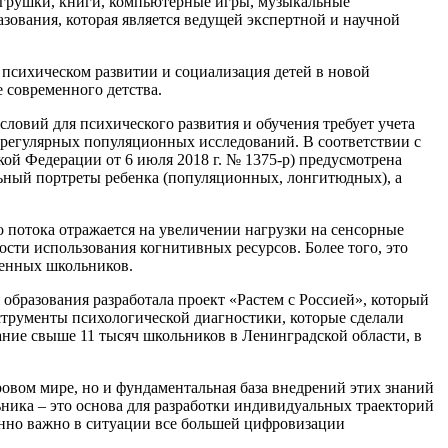
 игрушки, книги, компьютерные игры, музыкальные
азования, которая является ведущей экспертной и научной
а психическом развитии и социализация детей в новой
 современного детства.
ловий для психического развития и обучения требует учета
 регулярных популяционных исследований. В соответствии с
ой Федерации от 6 июля 2018 г. № 1375-р) предусмотрена
ьный портреты ребенка (популяционных, лонгитюдных), а
потока отражается на увеличении нагрузки на сенсорные
ти использования когнитивных ресурсов. Более того, это
менных школьников.
образования разработала проект «Растем с Россией», который
струменты психологической диагностики, которые сделали
ние свыше 11 тысяч школьников в Ленинградской области, в
ровом мире, но и фундаментальная база внедрений этих знаний
ьника – это основа для разработки индивидуальных траекторий
енно важно в ситуации все большей цифровизации