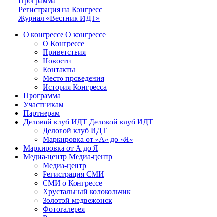
Программа
Регистрация на Конгресс
Журнал «Вестник ИДТ»
О конгрессе
О конгрессе
О Конгрессе
Приветствия
Новости
Контакты
Место проведения
История Конгресса
Программа
Участникам
Партнерам
Деловой клуб ИДТ
Деловой клуб ИДТ
Деловой клуб ИДТ
Маркировка от «А» до «Я»
Маркировка от А до Я
Медиа-центр
Медиа-центр
Медиа-центр
Регистрация СМИ
СМИ о Конгрессе
Хрустальный колокольчик
Золотой медвежонок
Фотогалерея