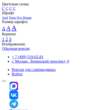
Цветовая схема:
C
C
C
C
Шрифт
Arial
Times New Roman
Размер шрифта
A
A
A
Кернинг
1
2
3
Изображения:
Обычная версия
+ 7 (499) 519-02-81
г. Москва, Ленинский проспект, 9
Версия для слабовидящих
Войти