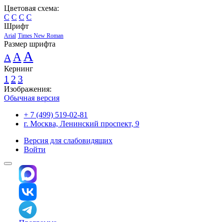
Цветовая схема:
C
C
C
C
Шрифт
Arial
Times New Roman
Размер шрифта
A
A
A
Кернинг
1
2
3
Изображения:
Обычная версия
+ 7 (499) 519-02-81
г. Москва, Ленинский проспект, 9
Версия для слабовидящих
Войти