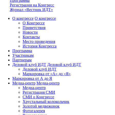
Программа
Регистрация на Конгресс
Журнал «Вестник ИДТ»
О конгрессе
О конгрессе
О Конгрессе
Приветствия
Новости
Контакты
Место проведения
История Конгресса
Программа
Участникам
Партнерам
Деловой клуб ИДТ
Деловой клуб ИДТ
Деловой клуб ИДТ
Маркировка от «А» до «Я»
Маркировка от А до Я
Медиа-центр
Медиа-центр
Медиа-центр
Регистрация СМИ
СМИ о Конгрессе
Хрустальный колокольчик
Золотой медвежонок
Фотогалерея