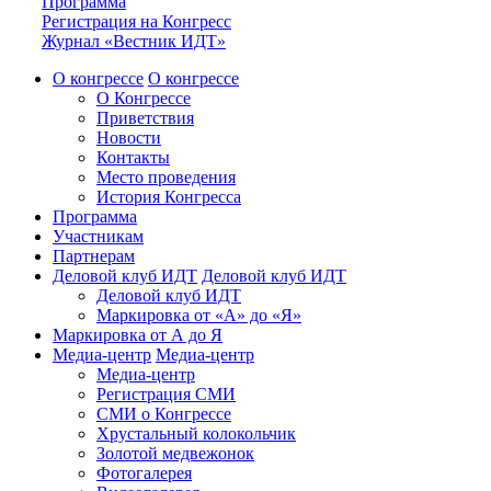
Программа
Регистрация на Конгресс
Журнал «Вестник ИДТ»
О конгрессе
О конгрессе
О Конгрессе
Приветствия
Новости
Контакты
Место проведения
История Конгресса
Программа
Участникам
Партнерам
Деловой клуб ИДТ
Деловой клуб ИДТ
Деловой клуб ИДТ
Маркировка от «А» до «Я»
Маркировка от А до Я
Медиа-центр
Медиа-центр
Медиа-центр
Регистрация СМИ
СМИ о Конгрессе
Хрустальный колокольчик
Золотой медвежонок
Фотогалерея