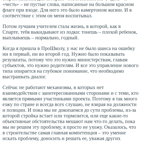
«честь» – не пустые слова, написанные на большом красном
флаге при входе. Для него это было камертоном жизни. И в
соответствие с этим он меня воспитывал.
Потом лучшим учителем стала жизнь, в которой, как в
Спарте, тебя выкидывают из лодки: тонешь – плохой ребенок,
выплываешь – нормально, годный.
Когда я пришла в ПроШколу, у нас не было шанса на ошибку
ни в первый, ни во второй год. Нужно было показывать
результаты, потому что это нужно министерствам, главам
субъектов, это нужно родителям. И все это управление нового
типа опирается на глубокое понимание, что необходимо
выстраивать диалог.
Сейчас не работают механизмы, в которых нет
взаимодействия с заинтересованными сторонами и с теми, кто
является прямыми участниками проекта. Поэтому я так много
езжу по стране и всегда всех слушаю, не взирая на должности
и позиции. И пока мы не докопаемся до сути проблемы, из-за
которой стройка встает или тормозится, или еще какие-то
объективные обстоятельства мешают нам что-то делать, пока
мы не решим эту проблему, я просто не ухожу. Оказалось, что
в строительстве самая главная компетенция – это умение
искать проблему, доносить и решать ее, уважая других