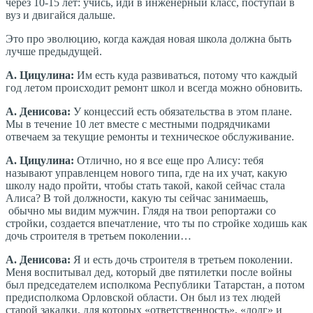
через 10-15 лет: учись, иди в инженерный класс, поступай в
вуз и двигайся дальше.
Это про эволюцию, когда каждая новая школа должна быть
лучше предыдущей.
А. Цицулина:
Им есть куда развиваться, потому что каждый
год летом происходит ремонт школ и всегда можно обновить.
А. Денисова:
У концессий есть обязательства в этом плане.
Мы в течение 10 лет вместе с местными подрядчиками
отвечаем за текущие ремонты и техническое обслуживание.
А. Цицулина:
Отлично, но я все еще про Алису: тебя
называют управленцем нового типа, где на их учат, какую
школу надо пройти, чтобы стать такой, какой сейчас стала
Алиса? В той должности, какую ты сейчас занимаешь,
обычно мы видим мужчин. Глядя на твои репортажи со
стройки, создается впечатление, что ты по стройке ходишь как
дочь строителя в третьем поколении…
А. Денисова:
Я и есть дочь строителя в третьем поколении.
Меня воспитывал дед, который две пятилетки после войны
был председателем исполкома Республики Татарстан, а потом
предисполкома Орловской области. Он был из тех людей
старой закалки, для которых «ответственность», «долг» и