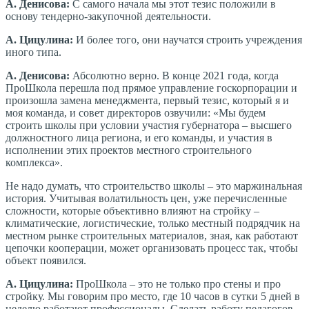
А. Денисова:
С самого начала мы этот тезис положили в
основу тендерно-закупочной деятельности.
А. Цицулина:
И более того, они научатся строить учреждения
иного типа.
А. Денисова:
Абсолютно верно. В конце 2021 года, когда
ПроШкола перешла под прямое управление госкорпорации и
произошла замена менеджмента, первый тезис, который я и
моя команда, и совет директоров озвучили: «Мы будем
строить школы при условии участия губернатора – высшего
должностного лица региона, и его команды, и участия в
исполнении этих проектов местного строительного
комплекса».
Не надо думать, что строительство школы – это маржинальная
история. Учитывая волатильность цен, уже перечисленные
сложности, которые объективно влияют на стройку –
климатические, логистические, только местный подрядчик на
местном рынке строительных материалов, зная, как работают
цепочки кооперации, может организовать процесс так, чтобы
объект появился.
А. Цицулина:
ПроШкола – это не только про стены и про
стройку. Мы говорим про место, где 10 часов в сутки 5 дней в
неделю работают профессионалы. Сделать работу педагогов