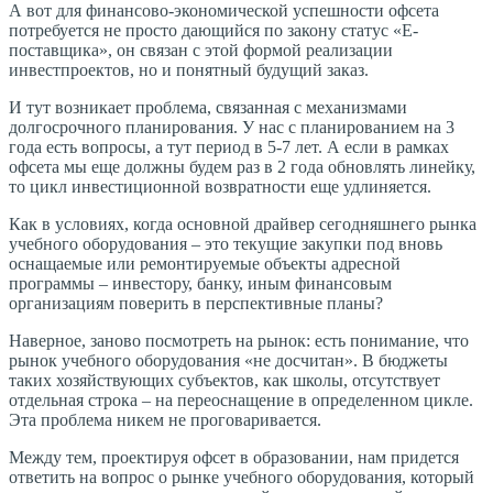
А вот для финансово-экономической успешности офсета
потребуется не просто дающийся по закону статус «Е-
поставщика», он связан с этой формой реализации
инвестпроектов, но и понятный будущий заказ.
И тут возникает проблема, связанная с механизмами
долгосрочного планирования. У нас с планированием на 3
года есть вопросы, а тут период в 5-7 лет. А если в рамках
офсета мы еще должны будем раз в 2 года обновлять линейку,
то цикл инвестиционной возвратности еще удлиняется.
Как в условиях, когда основной драйвер сегодняшнего рынка
учебного оборудования – это текущие закупки под вновь
оснащаемые или ремонтируемые объекты адресной
программы – инвестору, банку, иным финансовым
организациям поверить в перспективные планы?
Наверное, заново посмотреть на рынок: есть понимание, что
рынок учебного оборудования «не досчитан». В бюджеты
таких хозяйствующих субъектов, как школы, отсутствует
отдельная строка – на переоснащение в определенном цикле.
Эта проблема никем не проговаривается.
Между тем, проектируя офсет в образовании, нам придется
ответить на вопрос о рынке учебного оборудования, который