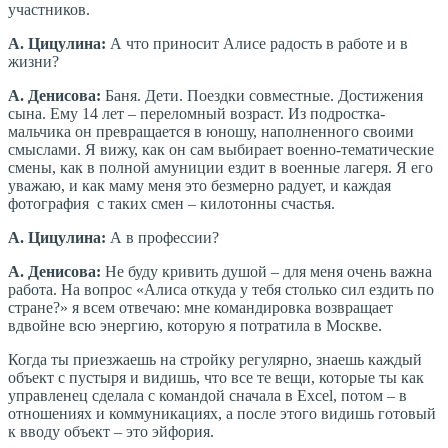
участников.
А. Цицулина:
А что приносит Алисе радость в работе и в
жизни?
А. Денисова:
Баня. Дети. Поездки совместные. Достижения
сына. Ему 14 лет – переломный возраст. Из подростка-
мальчика он превращается в юношу, наполненного своими
смыслами. Я вижу, как он сам выбирает военно-тематические
смены, как в полной амуниции ездит в военные лагеря. Я его
уважаю, и как маму меня это безмерно радует, и каждая
фотография с таких смен – килотонны счастья.
А. Цицулина:
А в профессии?
А. Денисова:
Не буду кривить душой – для меня очень важна
работа. На вопрос «Алиса откуда у тебя столько сил ездить по
стране?» я всем отвечаю: мне командировка возвращает
вдвойне всю энергию, которую я потратила в Москве.
Когда ты приезжаешь на стройку регулярно, знаешь каждый
объект с пустыря и видишь, что все те вещи, которые ты как
управленец сделала с командой сначала в Excel, потом – в
отношениях и коммуникациях, а после этого видишь готовый
к вводу объект – это эйфория.