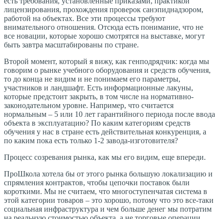
есть требования, установленные приказами, практикой
лицензирования, прохождения проверок санэпиднадзором,
работой на объектах. Все эти процессы требуют
внимательного отношения. Отсюда есть понимание, что не
все новации, которые хорошо смотрятся на выставке, могут
быть завтра масштабированы по стране.
Второй момент, который я вижу, как генподрядчик: когда мы
говорим о рынке учебного оборудования и средств обучения,
то до конца не видим и не понимаем его параметры,
участников и ландшафт. Есть информационные лакуны,
которые предстоит закрыть, в том числе на нормативно-
законодательном уровне. Например, что считается
нормальным – 5 или 10 лет гарантийного периода после ввода
объекта в эксплуатацию? По каким категориям средств
обучения у нас в стране есть действительная конкуренция, а
по каким пока есть только 1-2 завода-изготовителя?
Процесс созревания рынка, как мы его видим, еще впереди.
ПроШкола хотела бы от этого рынка большую локализацию и
спрямления контрактов, чтобы цепочки поставок были
короткими. Мы не считаем, что многоступенчатая система в
этой категории товаров – это хорошо, потому что это все-таки
социальная инфраструктура и чем больше денег мы потратим
на реальную стоимостью объекта, а не торговые операции