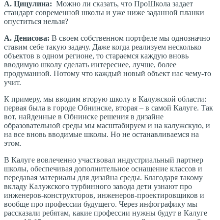
А. Цицулина:
Можно ли сказать, что ПроШкола задает
стандарт современной школы и уже ниже заданной планки
опуститься нельзя?
А. Денисова:
В своем собственном портфеле мы однозначно
ставим себе такую задачу. Даже когда реализуем несколько
объектов в одном регионе, то стараемся каждую вновь
вводимую школу сделать интереснее, лучше, более
продуманной. Потому что каждый новый объект нас чему-то
учит.
К примеру, мы вводим вторую школу в Калужской области:
первая была в городе Обнинске, вторая – в самой Калуге. Так
вот, найденные в Обнинске решения в дизайне
образовательной среды мы масштабируем и на калужскую, и
на все вновь вводимые школы. Но не останавливаемся на
этом.
В Калуге вовлеченно участвовал индустриальный партнер
школы, обеспечивая дополнительное оснащение классов и
передавая материалы для дизайна среды. Благодаря такому
вкладу Калужского турбинного завода дети узнают про
инженеров-конструкторов, инженеров-проектировщиков и
вообще про профессии будущего. Через инфографику мы
рассказали ребятам, какие профессии нужны будут в Калуге