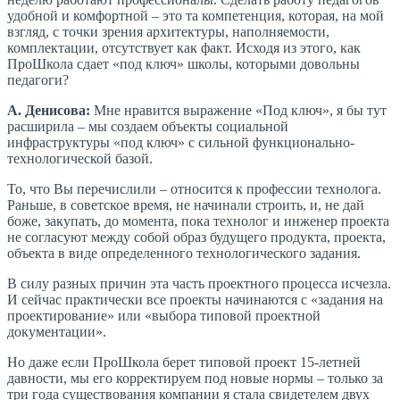
удобной и комфортной – это та компетенция, которая, на мой
взгляд, с точки зрения архитектуры, наполняемости,
комплектации, отсутствует как факт. Исходя из этого, как
ПроШкола сдает «под ключ» школы, которыми довольны
педагоги?
А. Денисова:
Мне нравится выражение «Под ключ», я бы тут
расширила – мы создаем объекты социальной
инфраструктуры «под ключ» с сильной функционально-
технологической базой.
То, что Вы перечислили – относится к профессии технолога.
Раньше, в советское время, не начинали строить, и, не дай
боже, закупать, до момента, пока технолог и инженер проекта
не согласуют между собой образ будущего продукта, проекта,
объекта в виде определенного технологического задания.
В силу разных причин эта часть проектного процесса исчезла.
И сейчас практически все проекты начинаются с «задания на
проектирование» или «выбора типовой проектной
документации».
Но даже если ПроШкола берет типовой проект 15-летней
давности, мы его корректируем под новые нормы – только за
три года существования компании я стала свидетелем двух