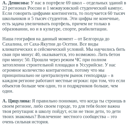
А. Денисова:
У нас в портфеле 69 школ – отдельных зданий в
23 регионах России и 1 межвузовский студенческий кампус.
Если говорить цифрами контингента, то получается 60 тысяч
школьников и 5 тысяч студентов. Эти цифры не конечные,
есть задача увеличивать портфель, причем не только в
образовании, но и в культуре, спорте, реабилитации.
Наша география на данный момент – от Белгорода до
Сахалина, от Саха-Якутии до Осетии. Все виды
климатических и сейсмический условий. Мы научились бить
сваи при минус 40, оказывается, это возможно. Лить бетон
при минус 50. Прошли через режим ЧС при полном
затоплении строительной площадки в Уссурийске. У нас
огромное количество контрагентов, потому что мы
принципиально не централизуем рынок генподряда – в
каждом регионе работают местные игроки: при том, что если
объектов больше чем один, то и подрядчиков больше, чем
один.
А. Цицулина:
Я правильно понимаю, что когда ты строишь в
своем регионе, либо своем городе, то для тебя более важна
твоя репутация: в школу пойдут, если не твои дети, то дети
твоих знакомых? Вовлечение местного сообщества – это
очень сильная история.