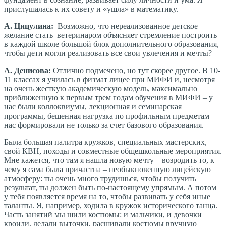
прислушалась к их совету и «ушла» в математику.
А. Цицулина:
Возможно, что нереализованное детское
желание стать ветеринаром объясняет стремление построить
в каждой школе большой блок дополнительного образования,
чтобы дети могли реализовать все свои увлечения и мечты?
А. Денисова:
Отлично подмечено, но тут скорее другое. В 10-
11 классах я училась в физмат лицее при МИФИ и, несмотря
на очень жесткую академическую модель, максимально
приближенную к первым трем годам обучения в МИФИ – у
нас были коллоквиумы, лекционная и семинарская
программы, бешенная нагрузка по профильным предметам –
нас формировали не только за счет базового образования.
Была большая палитра кружков, специальных мастерских,
свой КВН, походы и совместные общешкольные мероприятия.
Мне кажется, что там я нашла новую мечту – возродить то, к
чему я сама была причастна – необыкновенную лицейскую
атмосферу: ты очень много трудишься, чтобы получить
результат, ты должен быть по-настоящему упрямым. А потом
у тебя появляется время на то, чтобы развивать у себя иные
таланты. Я, например, ходила в кружок исторического танца.
Часть занятий мы шили костюмы: и мальчики, и девочки
кроили, делали выточки, расшивали костюмы вручную