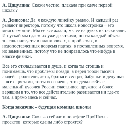
А. Цицулина:
Скажи честно, плакала при сдаче первой
школы?
А. Денисова:
Да, я каждую линейку рыдаю. И каждый раз
рыдают директора, потому что школа-новостройка – это
много эмоций. Мы ее все ждали, мы ее на руках вытаскивали.
И пускай мы сдаем их уже десятками, но ты каждый объект
знаешь наизусть: в планировках, в проблемах, в
недопоставленных вовремя партах, в поставленных вовремя,
но замененных, потому что не понравилось что-нибудь в
классе физики.
Все это откладывается в душе, и когда ты стоишь и
понимаешь, что проблемы позади, а перед тобой тысячи
людей – родители, дети, братья и сестры, бабушки и дедушки
– все с цветами, то ты осознаешь, что сделал сейчас
маленький кусочек России счастливее, дружнее и более
верящим в то, что все действительно развивается ни где-то
там, а прямо здесь и сейчас.
Когда заказчик – будущая команда школы
А. Цицулина:
Сколько сейчас в портфеле ПроШколы
проектов, которые сданы либо строятся?