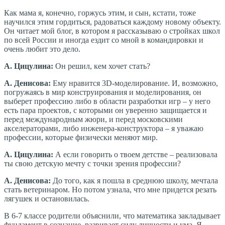
Как мама я, конечно, горжусь этим, и сын, кстати, тоже
научился этим гордиться, радоваться каждому новому объекту.
Он читает мой блог, в котором я рассказываю о стройках школ
по всей России и иногда ездит со мной в командировки и
очень любит это дело.
А. Цицулина:
Он решил, кем хочет стать?
А. Денисова:
Ему нравится 3D-моделирование. И, возможно,
погружаясь в мир конструирования и моделирования, он
выберет профессию либо в области разработки игр – у него
есть пара проектов, с которыми он уверенно защищается и
перед международным жюри, и перед московскими
акселераторами, либо инженера-конструктора – я уважаю
профессии, которые физически меняют мир.
А. Цицулина:
А если говорить о твоем детстве – реализовала
ты свою детскую мечту с точки зрения профессии?
А. Денисова:
До того, как я пошла в среднюю школу, мечтала
стать ветеринаром. Но потом узнала, что мне придется резать
лягушек и остановилась.
В 6-7 классе родители объяснили, что математика закладывает
фундамент в сознание, развивает силу личности и ума. Я