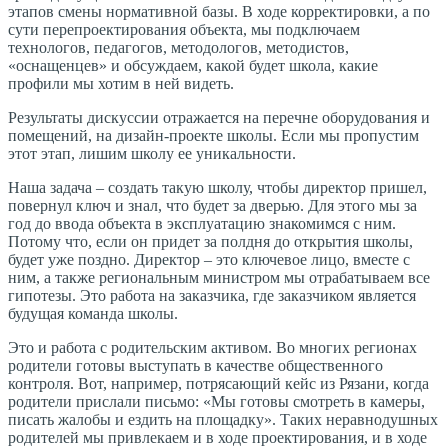
этапов смены нормативной базы. В ходе корректировки, а по
сути перепроектирования объекта, мы подключаем
технологов, педагогов, методологов, методистов,
«оснащенцев» и обсуждаем, какой будет школа, какие
профили мы хотим в ней видеть.
Результаты дискуссии отражается на перечне оборудования и
помещений, на дизайн-проекте школы. Если мы пропустим
этот этап, лишим школу ее уникальности.
Наша задача – создать такую школу, чтобы директор пришел,
повернул ключ и знал, что будет за дверью. Для этого мы за
год до ввода объекта в эксплуатацию знакомимся с ним.
Потому что, если он придет за полдня до открытия школы,
будет уже поздно. Директор – это ключевое лицо, вместе с
ним, а также региональным министром мы отрабатываем все
гипотезы. Это работа на заказчика, где заказчиком является
будущая команда школы.
Это и работа с родительским активом. Во многих регионах
родители готовы выступать в качестве общественного
контроля. Вот, например, потрясающий кейс из Рязани, когда
родители прислали письмо: «Мы готовы смотреть в камеры,
писать жалобы и ездить на площадку». Таких неравнодушных
родителей мы привлекаем и в ходе проектирования, и в ходе