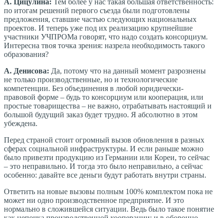
А. Цицулина:
Тем более у нас такая большая ответственность:
по итогам решений первого съезда были подготовлены
предложения, ставшие частью следующих национальных
проектов. И теперь уже под их реализацию крупнейшие
участники УЧПРОМа говорят, что надо создать консорциум.
Интересна твоя точка зрения: назрела необходимость такого
образования?
А. Денисова:
Да, потому что на данный момент разрознены
не только производственные, но и технологические
компетенции. Без объединения в любой юридически-
правовой форме – будь то консорциум или кооперация, или
простые товарищества – не важно, отрабатывать настоящий и
большой будущий заказ будет трудно. Я абсолютно в этом
убеждена.
Перед страной стоит огромный вызов обновления в разных
сферах социальной инфраструктуры. И если раньше можно
было привезти продукцию из Германии или Кореи, то сейчас
– это неправильно. И тогда это было неправильно, а сейчас
особенно: давайте все деньги будут работать внутри страны.
Ответить на новые вызовы полным 100% комплектом пока не
может ни одно производственное предприятие. И это
нормально в сложившейся ситуации. Ведь было такое понятие
как цепочка производственной кооперации: и в оборонно-