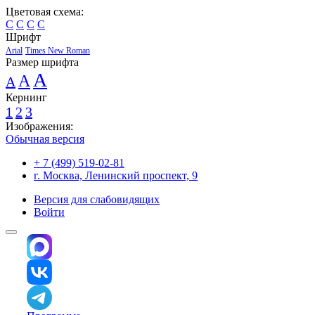
Цветовая схема:
C
C
C
C
Шрифт
Arial
Times New Roman
Размер шрифта
A
A
A
Кернинг
1
2
3
Изображения:
Обычная версия
+ 7 (499) 519-02-81
г. Москва, Ленинский проспект, 9
Версия для слабовидящих
Войти