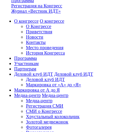
Программа
Регистрация на Конгресс
Журнал «Вестник ИДТ»
О конгрессе
О конгрессе
О Конгрессе
Приветствия
Новости
Контакты
Место проведения
История Конгресса
Программа
Участникам
Партнерам
Деловой клуб ИДТ
Деловой клуб ИДТ
Деловой клуб ИДТ
Маркировка от «А» до «Я»
Маркировка от А до Я
Медиа-центр
Медиа-центр
Медиа-центр
Регистрация СМИ
СМИ о Конгрессе
Хрустальный колокольчик
Золотой медвежонок
Фотогалерея