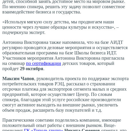
детей, способной занять достойное место на мировом рынке.
По мнению спикера, решить эту задачу позволит совместное
взаимодействие бизнеса и государства.
«Используя мягкую силу детства, мы продвигаем наши
ценности через лучшие образцы культуры и искусства», –
подчеркнула эксперт.
Антонина Викторовна также напомнила, что на базе АИДТ
регулярно проводятся деловые мероприятия и осуществляется
образовательная программа на базе Школы бизнеса ИДТ.
Участников мероприятия Антонина Викторовна пригласила
на семинар
по сертификации
детских товаров, который
пройдет
29 октября
.
Максим Чапов
, руководитель проекта по поддержке экспорта
потребительских товаров РЭЦ, рассказал о страховании
отсрочки платежа для экспортеров сегмента малых и средних
предприятий, которое осуществляет Центр. По словам
спикера, благодаря этой услуге российские производители
смогут активнее выходить на внешние рынки, увеличить
объем продаж, расширить базу покупателей и т.д.
Практическими советами поделились компании, имеющие
положительный опыт работы с внешним рынком. Вице-
президент
ГК «Тополь групп»
Никита Семенов
отметил, что