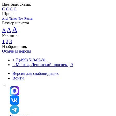
Цветовая схема:
C
C
C
C
Шрифт
Arial
Times New Roman
Размер шрифта
A
A
A
Кернинг
1
2
3
Изображения:
Обычная версия
+ 7 (499) 519-02-81
г. Москва, Ленинский проспект, 9
Версия для слабовидящих
Войти