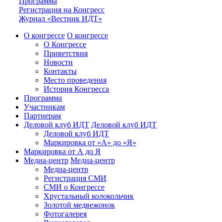
Программа
Регистрация на Конгресс
Журнал «Вестник ИДТ»
О конгрессе
О конгрессе
О Конгрессе
Приветствия
Новости
Контакты
Место проведения
История Конгресса
Программа
Участникам
Партнерам
Деловой клуб ИДТ
Деловой клуб ИДТ
Деловой клуб ИДТ
Маркировка от «А» до «Я»
Маркировка от А до Я
Медиа-центр
Медиа-центр
Медиа-центр
Регистрация СМИ
СМИ о Конгрессе
Хрустальный колокольчик
Золотой медвежонок
Фотогалерея