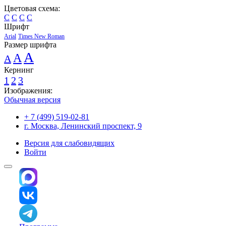
Цветовая схема:
C
C
C
C
Шрифт
Arial
Times New Roman
Размер шрифта
A
A
A
Кернинг
1
2
3
Изображения:
Обычная версия
+ 7 (499) 519-02-81
г. Москва, Ленинский проспект, 9
Версия для слабовидящих
Войти