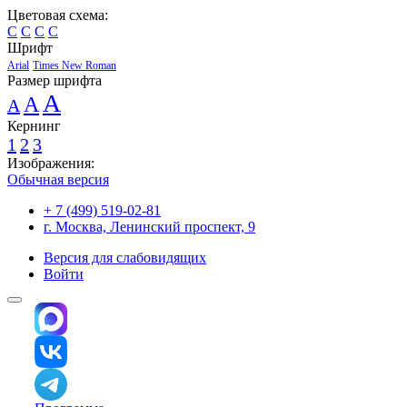
Цветовая схема:
C
C
C
C
Шрифт
Arial
Times New Roman
Размер шрифта
A
A
A
Кернинг
1
2
3
Изображения:
Обычная версия
+ 7 (499) 519-02-81
г. Москва, Ленинский проспект, 9
Версия для слабовидящих
Войти