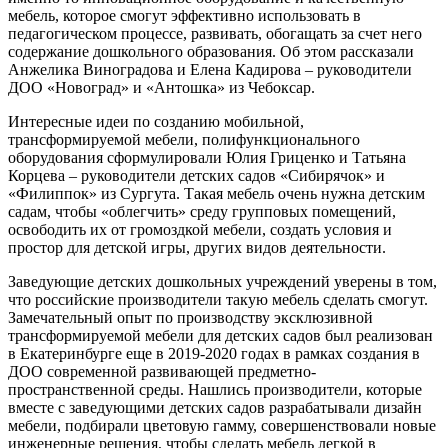
мебель, которое смогут эффективно использовать в
педагогическом процессе, развивать, обогащать за счет него
содержание дошкольного образования. Об этом рассказали
Анжелика Виноградова и Елена Кадирова – руководители
ДОО «Новоград» и «Антошка» из Чебоксар.
Интересные идеи по созданию мобильной,
трансформируемой мебели, полифункционального
оборудования сформулировали Юлия Гриценко и Татьяна
Корцева – руководители детских садов «Сибирячок» и
«Филиппок» из Сургута. Такая мебель очень нужна детским
садам, чтобы «облегчить» среду групповых помещений,
освободить их от громоздкой мебели, создать условия и
простор для детской игры, других видов деятельности.
Заведующие детских дошкольных учреждений уверены в том,
что российские производители такую мебель сделать смогут.
Замечательный опыт по производству эксклюзивной
трансформируемой мебели для детских садов был реализован
в Екатеринбурге еще в 2019-2020 годах в рамках создания в
ДОО современной развивающей предметно-
пространственной среды. Нашлись производители, которые
вместе с заведующими детских садов разрабатывали дизайн
мебели, подбирали цветовую гамму, совершенствовали новые
инженерные решения, чтобы сделать мебель легкой в