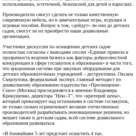
использовании, эстетичной, безопасной для детей и взрослых.
Производители смогут сделать не только качественную
современную мебель, но и замечательные игры, игрушки и
игровые пособия. Вопрос в том, «дойдут» ли они до детских
садов, смогут ли их приобрести наши дошкольные
организации.
Участники дискуссии по оснащению детских садов
полностью согласны с выводами сессии «Единые правила и
прозрачность ведения бизнеса как факторы добросовестной
конкуренции в сфере госзакупок в образовании» в части того,
что аукционная система при закупках оборудования для
детских образовательных учреждений – деструктивна. Оксана
Скорлупова, федеральный эксперт, главный методист по
дошкольному образованию издательства «Просвещение-
Союз» (Москва) присоединяется к мнению Владимира
Крикушенко, директора "Некс-Т", что «критерий цены»,
который превалирует над остальными в системе госзакупок,
не только сильно ограничивает желание отечественных
производителей разрабатывать инновационные решения, но
мешает также и детским садам, всей системе дошкольного
образования развиваться.
«В ближайшие 5 лет предстоит оснастить 4 тыс.