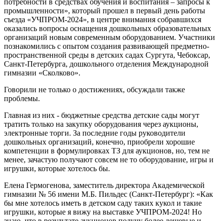
потребности в средствах обучения и воспитания – запросы к
промышленности», который прошел в первый день работы
съезда «УЧПРОМ-2024», в центре внимания собравшихся
оказались вопросы оснащения дошкольных образовательных
организаций новым современным оборудованием. Участники
познакомились с опытом создания развивающей предметно-
пространственной среды в детских садах Сургута, Чебоксар,
Санкт-Петербурга, дошкольного отделения Международной
гимназии «Сколково».
Говорили не только о достижениях, обсуждали также
проблемы.
Главная из них - бюджетные средства детские сады могут
тратить только на закупку оборудования через аукционы,
электронные торги. За последние годы руководители
дошкольных организаций, конечно, приобрели хорошие
компетенции в формулировках ТЗ для аукционов, но, тем не
менее, зачастую получают совсем не то оборудование, игры и
игрушки, которые хотелось бы.
Елена Гермогенова, заместитель директора Академической
гимназии № 56 имени М.Б. Пильдес (Санкт-Петербург): «Как
бы мне хотелось иметь в детском саду таких кукол и такие
игрушки, которые я вижу на выставке УЧПРОМ-2024! Но
знаю, что в результате аукционов получу более дешевые и,