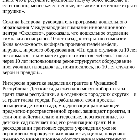
естественно, менее качественные, не такие эстетичные игры и
игрушки».
Сожида Басирова, руководитель программы дошкольного
образования Международной гимназии инновационного
центра «Сколково», рассказала, что дошкольное отделение
гимназии оснащалось 10 лет назад, к открытию гимназии.
Была возможность выбирать производителей мебели,
игрушек, игрового оборудования. «Ни один стульчик за 10 лет
не сломался – вы можете судить о качестве мебели. Только
через 10 лет использования реконструируется оборудование
прогулочных площадок: да, поизносилось, но 10 лет служило
верой и правдой».
Интересна практика выделения грантов в Чувашской
Республике. Детские сады ежегодно могут побороться за
грант главы республики, а в отдельных городских округах – и
за грант главы города. Разрабатывают свои проекты
оснащения детского сада, модернизации развивающей
предметно-пространственной среды, защищают проекты, и
если они действительно интересные, перспективные, то
детский сад получает под его реализацию грант. И в
расходовании грантовых средств учреждения уже не
ограничены «прокрустовым ложем» аукциона, покупают
именно то инновационное оборудование и качественную