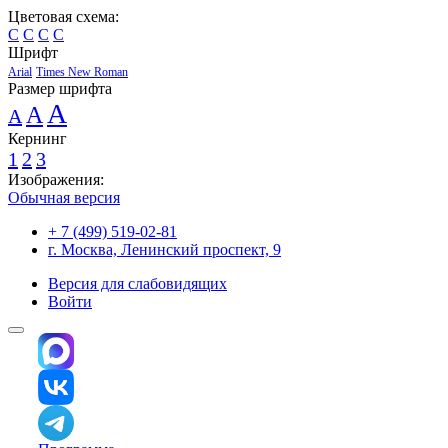
Цветовая схема:
C
C
C
C
Шрифт
Arial
Times New Roman
Размер шрифта
A
A
A
Кернинг
1
2
3
Изображения:
Обычная версия
+ 7 (499) 519-02-81
г. Москва, Ленинский проспект, 9
Версия для слабовидящих
Войти