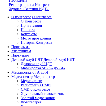
Программа
Регистрация на Конгресс
Журнал «Вестник ИДТ»
О конгрессе
О конгрессе
О Конгрессе
Приветствия
Новости
Контакты
Место проведения
История Конгресса
Программа
Участникам
Партнерам
Деловой клуб ИДТ
Деловой клуб ИДТ
Деловой клуб ИДТ
Маркировка от «А» до «Я»
Маркировка от А до Я
Медиа-центр
Медиа-центр
Медиа-центр
Регистрация СМИ
СМИ о Конгрессе
Хрустальный колокольчик
Золотой медвежонок
Фотогалерея