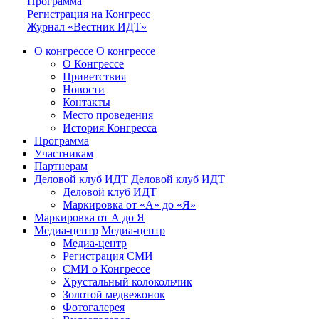
Программа
Регистрация на Конгресс
Журнал «Вестник ИДТ»
О конгрессе
О конгрессе
О Конгрессе
Приветствия
Новости
Контакты
Место проведения
История Конгресса
Программа
Участникам
Партнерам
Деловой клуб ИДТ
Деловой клуб ИДТ
Деловой клуб ИДТ
Маркировка от «А» до «Я»
Маркировка от А до Я
Медиа-центр
Медиа-центр
Медиа-центр
Регистрация СМИ
СМИ о Конгрессе
Хрустальный колокольчик
Золотой медвежонок
Фотогалерея