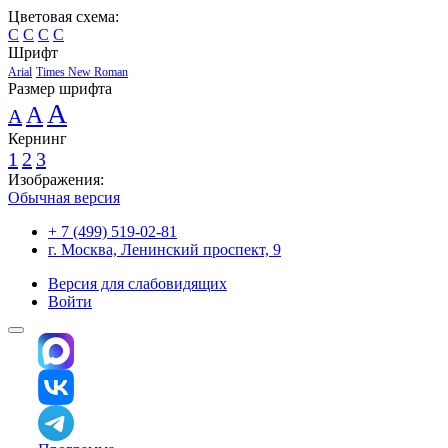
Цветовая схема:
C
C
C
C
Шрифт
Arial
Times New Roman
Размер шрифта
A
A
A
Кернинг
1
2
3
Изображения:
Обычная версия
+ 7 (499) 519-02-81
г. Москва, Ленинский проспект, 9
Версия для слабовидящих
Войти