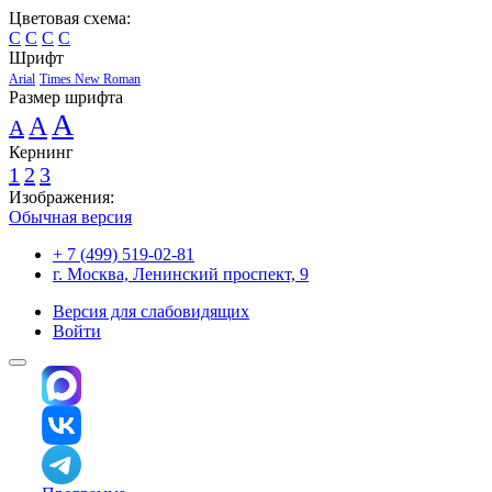
Цветовая схема:
C
C
C
C
Шрифт
Arial
Times New Roman
Размер шрифта
A
A
A
Кернинг
1
2
3
Изображения:
Обычная версия
+ 7 (499) 519-02-81
г. Москва, Ленинский проспект, 9
Версия для слабовидящих
Войти