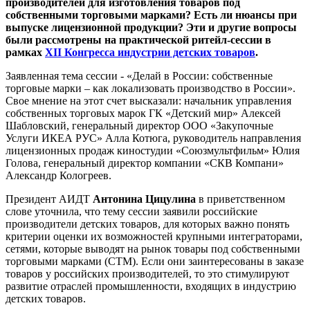
производителей для изготовления товаров под
собственными торговыми марками? Есть ли нюансы при
выпуске лицензионной продукции? Эти и другие вопросы
были рассмотрены на практической ритейл-сессии в
рамках
XII Конгресса индустрии детских товаров
.
Заявленная тема сессии - «Делай в России: собственные
торговые марки – как локализовать производство в России».
Свое мнение на этот счет высказали: начальник управления
собственных торговых марок ГК «Детский мир» Алексей
Шабловский, генеральный директор ООО «Закупочные
Услуги ИКЕА РУС» Алла Котюга, руководитель направления
лицензионных продаж киностудии «Союзмультфильм» Юлия
Голова, генеральный директор компании «СКВ Компани»
Александр Кологреев.
Президент АИДТ
Антонина Цицулина
в приветственном
слове уточнила, что тему сессии заявили российские
производители детских товаров, для которых важно понять
критерии оценки их возможностей крупными интеграторами,
сетями, которые выводят на рынок товары под собственными
торговыми марками (СТМ). Если они заинтересованы в заказе
товаров у российских производителей, то это стимулируют
развитие отраслей промышленности, входящих в индустрию
детских товаров.