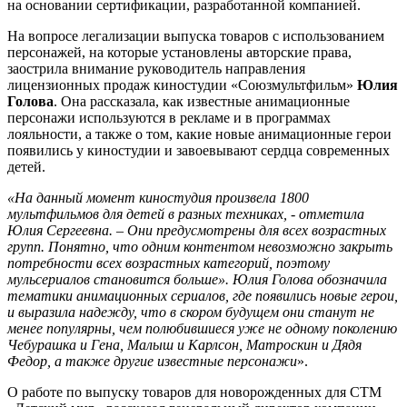
на основании сертификации, разработанной компанией.
На вопросе легализации выпуска товаров с использованием
персонажей, на которые установлены авторские права,
заострила внимание руководитель направления
лицензионных продаж киностудии «Союзмультфильм»
Юлия
Голова
. Она рассказала, как известные анимационные
персонажи используются в рекламе и в программах
лояльности, а также о том, какие новые анимационные герои
появились у киностудии и завоевывают сердца современных
детей.
«На данный момент киностудия произвела 1800
мультфильмов для детей в разных техниках, - отметила
Юлия Сергеевна. – Они предусмотрены для всех возрастных
групп. Понятно, что одним контентом невозможно закрыть
потребности всех возрастных категорий, поэтому
мульсериалов становится больше». Юлия Голова обозначила
тематики анимационных сериалов, где появились новые герои,
и выразила надежду, что в скором будущем они станут не
менее популярны, чем полюбившиеся уже не одному поколению
Чебурашка и Гена, Малыш и Карлсон, Матроскин и Дядя
Федор, а также другие известные персонажи
».
О работе по выпуску товаров для новорожденных для СТМ