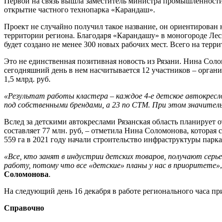
Первой на связь вышла заместитель министра промышленности 
открытие частного технопарка «Карандаш».
Проект не случайно получил такое название, он ориентирован
территории региона. Благодаря «Карандашу» в моногороде Ле
будет создано не менее 300 новых рабочих мест. Всего на терри
Это не единственная позитивная новость из Рязани. Нина Соло
сегодняшний день в нем насчитывается 12 участников – органи
1,5 млрд. руб.
«Результат работы кластера – каждое 4-е детское автокресло
под собственными брендами, а 23 по СТМ. При этом значитель
Вслед за детскими автокреслами Рязанская область планирует
составляет 77 млн. руб, – отметила Нина Соломонова, которая 
559 га в 2021 году начали строительство инфраструктуры парка
«Все, кто занят в индустрии детских товаров, получают серь
работу, потому что все «детские» планы у нас в приоритете»
Соломонова
.
На следующий день 16 декабря в работе регионального часа п
Справочно