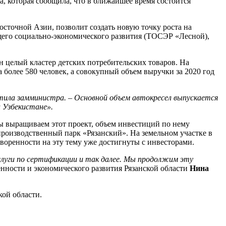
, которая сообщила, что в ближайшее время состоится
сточной Азии, позволит создать новую точку роста на
щего социально-экономического развития (ТОСЭР «Лесной),
ан целый кластер детских потребительских товаров. На
 более 580 человек, а совокупный объем выручки за 2020 год
етила замминистра. – Основной объем автокресел выпускается
 Узбекистане».
Мы выращиваем этот проект, объем инвестиций по нему
 производственный парк «Рязанский». На земельном участке в
оворенности на эту тему уже достигнуты с инвесторами.
слуги по сертификации и так далее. Мы продолжим эту
нности и экономического развития Рязанской области
Нина
кой области.