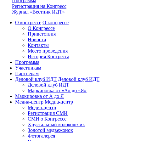
Программа
Регистрация на Конгресс
Журнал «Вестник ИДТ»
О конгрессе
О конгрессе
О Конгрессе
Приветствия
Новости
Контакты
Место проведения
История Конгресса
Программа
Участникам
Партнерам
Деловой клуб ИДТ
Деловой клуб ИДТ
Деловой клуб ИДТ
Маркировка от «А» до «Я»
Маркировка от А до Я
Медиа-центр
Медиа-центр
Медиа-центр
Регистрация СМИ
СМИ о Конгрессе
Хрустальный колокольчик
Золотой медвежонок
Фотогалерея