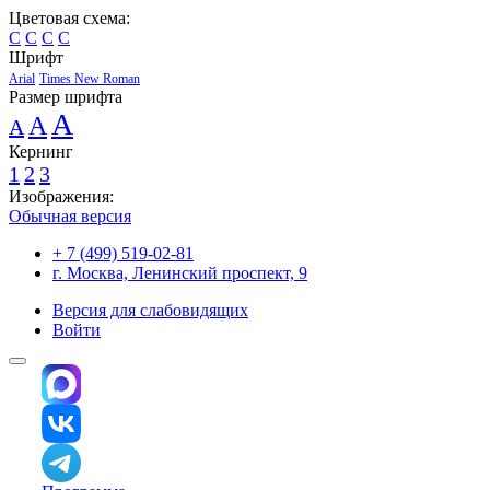
Цветовая схема:
C
C
C
C
Шрифт
Arial
Times New Roman
Размер шрифта
A
A
A
Кернинг
1
2
3
Изображения:
Обычная версия
+ 7 (499) 519-02-81
г. Москва, Ленинский проспект, 9
Версия для слабовидящих
Войти