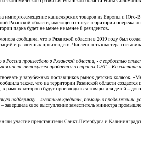
и экономического развития Рязанской области Нина Соломонова
 на импортозамещение канцелярских товаров из Европы и Юго-Во
сной Рязанской области, имеющего статус территории опережаю
тории парка будет не менее не менее 8 резидентов.
монова сообщила, что в Рязанской области в 2019 году был созд
заций и различных производств. Численность кластера составила
 в России произведено в Рязанской области, - с гордостью отм
ная часть автокресел продается в странах СНГ – Казахстане и
 отвоевать у зарубежных поставщиков рынок детских колясок. «
сообщила также, что на территории Рязанской области создается
, в рамках которого будут производиться товары для детей – дог
езную поддержку – льготные кредиты, помощь в продвижении, у
, – завершила свое выступление заместитель министра промышле
риняли участие представители Санкт-Петербурга и Калининградс