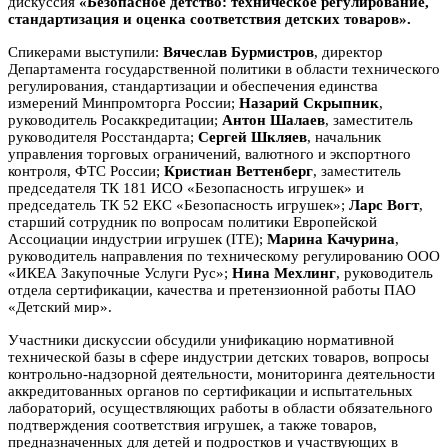
дискуссия
«Безопасное детство: техническое регулирование,
стандартизация и оценка соответствия детских товаров».
Спикерами выступили:
Вячеслав Бурмистров
, директор
Департамента государственной политики в области технического
регулирования, стандартизации и обеспечения единства
измерений Минпромторга России;
Назарий Скрыпник
,
руководитель Росаккредитации;
Антон Шалаев
, заместитель
руководителя Росстандарта;
Сергей Шкляев
, начальник
управления торговых ограничений, валютного и экспортного
контроля, ФТС России;
Кристиан Веттенберг
, заместитель
председателя ТК 181 ИСО «Безопасность игрушек» и
председатель ТК 52 ЕКС «Безопасность игрушек»;
Ларс Вогт
,
старший сотрудник по вопросам политики Европейской
Ассоциации индустрии игрушек (ITE);
Марина Качурина
,
руководитель направления по техническому регулированию ООО
«ИКЕА Закупочные Услуги Рус»;
Нина Мехлинг
, руководитель
отдела сертификации, качества и претензионной работы ПАО
«Детский мир».
Участники дискуссии обсудили унификацию нормативной
технической базы в сфере индустрии детских товаров, вопросы
контрольно-надзорной деятельности, мониторинга деятельности
аккредитованных органов по сертификации и испытательных
лабораторий, осуществляющих работы в области обязательного
подтверждения соответствия игрушек, а также товаров,
предназначенных для детей и подростков и участвующих в