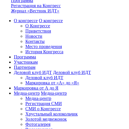
Программа
Регистрация на Конгресс
Журнал «Вестник ИДТ»
О конгрессе
О конгрессе
О Конгрессе
Приветствия
Новости
Контакты
Место проведения
История Конгресса
Программа
Участникам
Партнерам
Деловой клуб ИДТ
Деловой клуб ИДТ
Деловой клуб ИДТ
Маркировка от «А» до «Я»
Маркировка от А до Я
Медиа-центр
Медиа-центр
Медиа-центр
Регистрация СМИ
СМИ о Конгрессе
Хрустальный колокольчик
Золотой медвежонок
Фотогалерея