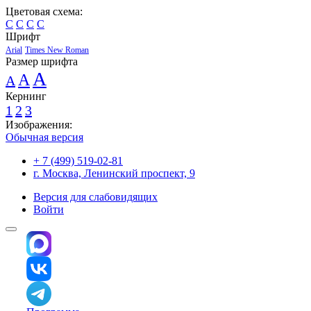
Цветовая схема:
C
C
C
C
Шрифт
Arial
Times New Roman
Размер шрифта
A
A
A
Кернинг
1
2
3
Изображения:
Обычная версия
+ 7 (499) 519-02-81
г. Москва, Ленинский проспект, 9
Версия для слабовидящих
Войти