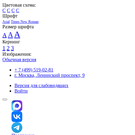
Цветовая схема:
C
C
C
C
Шрифт
Arial
Times New Roman
Размер шрифта
A
A
A
Кернинг
1
2
3
Изображения:
Обычная версия
+ 7 (499) 519-02-81
г. Москва, Ленинский проспект, 9
Версия для слабовидящих
Войти