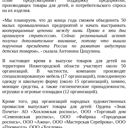
План предусматривает поддержку предприятий,
производящих товары для детей, и потребительского спроса
на их изделия.
«Мы планируем, что до конца года сможем объединить 50
малых промышленных предприятий и начать выстраивать
кооперационные цепочки между ними. Прямо в эти дни
организуем стратсессию. Сейчас региональный аспект
получил дополнительное внимание, потому что вышли
поручения президента России по развитию индустрии
детских товаров»
, - сказала Антонина Цицулина.
В настоящее время в выпуске товаров для детей на
территории Нижегородской области участвует около 50
организаций. В частности, компании производят
специализированную мебель (17 организаций), повседневную
одежду и школьную форму (около 15 организаций), химию,
моющие средства, а также гигиенические принадлежности,
игрушки и игровые площадки (12 организаций).
Кроме того, ряд организаций народных художественных
промыслов выпускает товары для детей: Ордена «Знак
Почета» АО «Хохломская роспись», ООО «Торговый дом
«Семеновская роспись», ООО «Фабрика «Городецкая
роспись», ООО «Ажна», ООО «Мастерская Сереброва», ООО
«Промысел», ООО «Хохлома».