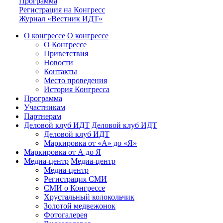
Программа
Регистрация на Конгресс
Журнал «Вестник ИДТ»
О конгрессе
О конгрессе
О Конгрессе
Приветствия
Новости
Контакты
Место проведения
История Конгресса
Программа
Участникам
Партнерам
Деловой клуб ИДТ
Деловой клуб ИДТ
Деловой клуб ИДТ
Маркировка от «А» до «Я»
Маркировка от А до Я
Медиа-центр
Медиа-центр
Медиа-центр
Регистрация СМИ
СМИ о Конгрессе
Хрустальный колокольчик
Золотой медвежонок
Фотогалерея