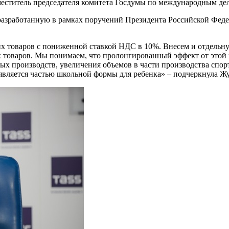
меститель председателя комитета Госдумы по международным де
разработанную в рамках поручений Президента Российской Фед
ких товаров с пониженной ставкой НДС в 10%. Внесем и отдель
их товаров. Мы понимаем, что пролонгированный эффект от этой 
вых производств, увеличения объемов в части производства спо
ь является частью школьной формы для ребенка» – подчеркнула Ж