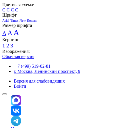
Цветовая схема:
C
C
C
C
Шрифт
Arial
Times New Roman
Размер шрифта
A
A
A
Кернинг
1
2
3
Изображения:
Обычная версия
+ 7 (499) 519-02-81
г. Москва, Ленинский проспект, 9
Версия для слабовидящих
Войти