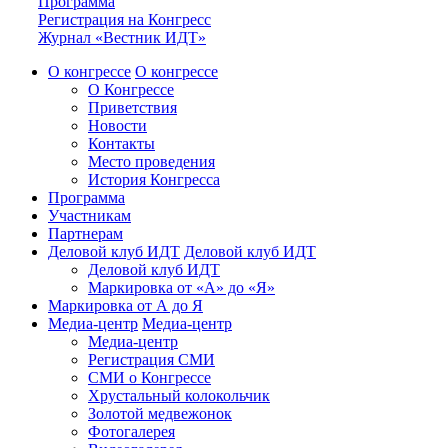
Программа
Регистрация на Конгресс
Журнал «Вестник ИДТ»
О конгрессе
О конгрессе
О Конгрессе
Приветствия
Новости
Контакты
Место проведения
История Конгресса
Программа
Участникам
Партнерам
Деловой клуб ИДТ
Деловой клуб ИДТ
Деловой клуб ИДТ
Маркировка от «А» до «Я»
Маркировка от А до Я
Медиа-центр
Медиа-центр
Медиа-центр
Регистрация СМИ
СМИ о Конгрессе
Хрустальный колокольчик
Золотой медвежонок
Фотогалерея