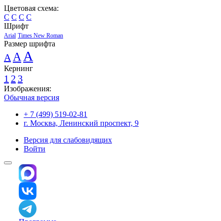
Цветовая схема:
C
C
C
C
Шрифт
Arial
Times New Roman
Размер шрифта
A
A
A
Кернинг
1
2
3
Изображения:
Обычная версия
+ 7 (499) 519-02-81
г. Москва, Ленинский проспект, 9
Версия для слабовидящих
Войти