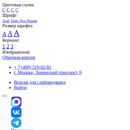
Цветовая схема:
C
C
C
C
Шрифт
Arial
Times New Roman
Размер шрифта
A
A
A
Кернинг
1
2
3
Изображения:
Обычная версия
+ 7 (499) 519-02-81
г. Москва, Ленинский проспект, 9
Версия для слабовидящих
Войти