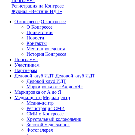
Программа
Регистрация на Конгресс
Журнал «Вестник ИДТ»
О конгрессе
О конгрессе
О Конгрессе
Приветствия
Новости
Контакты
Место проведения
История Конгресса
Программа
Участникам
Партнерам
Деловой клуб ИДТ
Деловой клуб ИДТ
Деловой клуб ИДТ
Маркировка от «А» до «Я»
Маркировка от А до Я
Медиа-центр
Медиа-центр
Медиа-центр
Регистрация СМИ
СМИ о Конгрессе
Хрустальный колокольчик
Золотой медвежонок
Фотогалерея