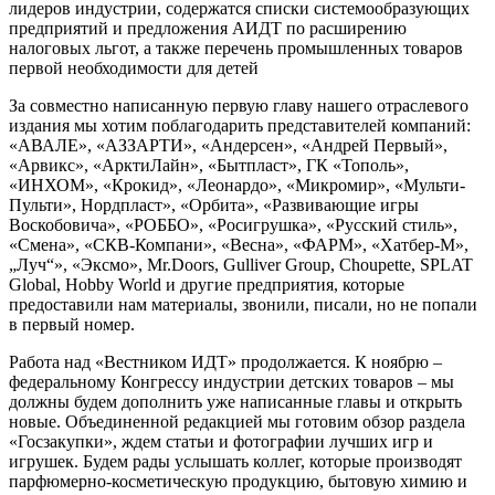
лидеров индустрии, содержатся списки системообразующих
предприятий и предложения АИДТ по расширению
налоговых льгот, а также перечень промышленных товаров
первой необходимости для детей
За совместно написанную первую главу нашего отраслевого
издания мы хотим поблагодарить представителей компаний:
«АВАЛЕ», «АЗЗАРТИ», «Андерсен», «Андрей Первый»,
«Арвикс», «АрктиЛайн», «Бытпласт», ГК «Тополь»,
«ИНХОМ», «Крокид», «Леонардо», «Микромир», «Мульти-
Пульти», Нордпласт», «Орбита», «Развивающие игры
Воскобовича», «РОББО», «Росигрушка», «Русский стиль»,
«Смена», «СКВ-Компани», «Весна», «ФАРМ», «Хатбер-М»,
„Луч“», «Эксмо», Mr.Doors, Gulliver Group, Choupette, SPLAT
Global, Hobby World и другие предприятия, которые
предоставили нам материалы, звонили, писали, но не попали
в первый номер.
Работа над «Вестником ИДТ» продолжается. К ноябрю –
федеральному Конгрессу индустрии детских товаров – мы
должны будем дополнить уже написанные главы и открыть
новые. Объединенной редакцией мы готовим обзор раздела
«Госзакупки», ждем статьи и фотографии лучших игр и
игрушек. Будем рады услышать коллег, которые производят
парфюмерно-косметическую продукцию, бытовую химию и