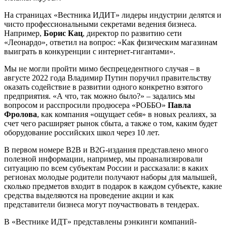
На страницах «Вестника ИДИТ» лидеры индустрии делятся и
чисто профессиональными секретами ведения бизнеса.
Например,
Борис Кац
, директор по развитию сети
«Леонардо», ответил на вопрос: «Как физическим магазинам
выиграть в конкуренции с интернет-гигантами».
Мы не могли пройти мимо беспрецедентного случая – в
августе 2022 года Владимир Путин поручил правительству
оказать содействие в развитии одного конкретно взятого
предприятия. «А что, так можно было?» – задались мы
вопросом и расспросили продюсера «РОББО»
Павла
Фролова
, как компания «ощущает себя» в новых реалиях, за
счет чего расширяет рынок сбыта, а также о том, каким будет
оборудование российских школ через 10 лет.
В первом номере B2B и B2G-издания представлено много
полезной информации, например, мы проанализировали
ситуацию по всем субъектам России и рассказали: в каких
регионах молодые родители получают наборы для малышей,
сколько предметов входит в подарок в каждом субъекте, какие
средства выделяются на проведение акции и как
представители бизнеса могут поучаствовать в тендерах.
В «Вестнике ИДТ» представлены рэнкинги компаний-