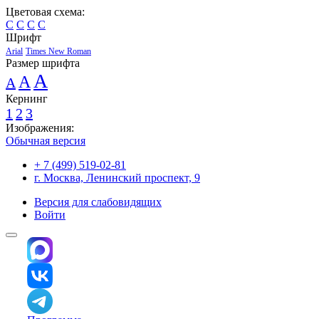
Цветовая схема:
C
C
C
C
Шрифт
Arial
Times New Roman
Размер шрифта
A
A
A
Кернинг
1
2
3
Изображения:
Обычная версия
+ 7 (499) 519-02-81
г. Москва, Ленинский проспект, 9
Версия для слабовидящих
Войти