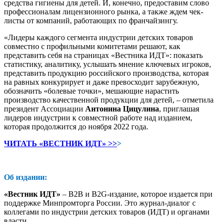
средства гигиены для детей. И, конечно, предоставим слово
профессионалам лицензионного рынка, а также ждем чек-
листы от компаний, работающих по франчайзингу.
«Лидеры каждого сегмента индустрии детских товаров
совместно с профильными комитетами решают, как
представить себя на страницах «Вестника ИДТ»: показать
статистику, аналитику, услышать мнение ключевых игроков,
представить продукцию российского производства, которая
на равных конкурирует и даже превосходит зарубежную,
обозначить «болевые точки», мешающие нарастить
производство качественной продукции для детей, – отметила
президент Ассоциации
Антонина Цицулина
, приглашая
лидеров индустрии к совместной работе над изданием,
которая продолжится до ноября 2022 года.
ЧИТАТЬ «ВЕСТНИК ИДТ» >>
>
Об издании:
«Вестник ИДТ»
– B2B и B2G-издание, которое издается при
поддержке Минпромторга России. Это журнал-диалог с
коллегами по индустрии детских товаров (ИДТ) и органами
власти.