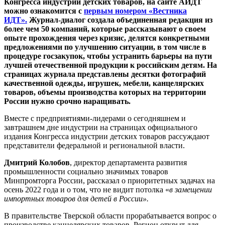
Конгресса индустрии детских товаров, на сайте АИДТ
можно ознакомится с
первым номером «Вестника
ИДТ».
Журнал-диалог создала объединенная редакция из
более чем 50 компаний, которые рассказывают о своем
опыте прохождения через кризис, делятся конкретными
предложениями по улучшению ситуации, в том числе в
процедуре госзакупок, чтобы устранить барьеры на пути
лучшей отечественной продукции к российским детям. На
страницах журнала представлены десятки фотографий
качественной одежды, игрушек, мебели, канцелярских
товаров, объемы производства которых на территории
России нужно срочно наращивать.
Вместе с предприятиями-лидерами о сегодняшнем и
завтрашнем дне индустрии на страницах официального
издания Конгресса индустрии детских товаров рассуждают
представители федеральной и региональной власти.
Дмитрий Колобов
, директор департамента развития
промышленности социально значимых товаров
Минпромторга России, рассказал о приоритетных задачах на
осень 2022 года и о том, что не видит потолка «
в замещении
импортных товаров для детей в России».
В правительстве Тверской области прорабатывается вопрос о
производстве канцелярских товаров. Регион открыт для