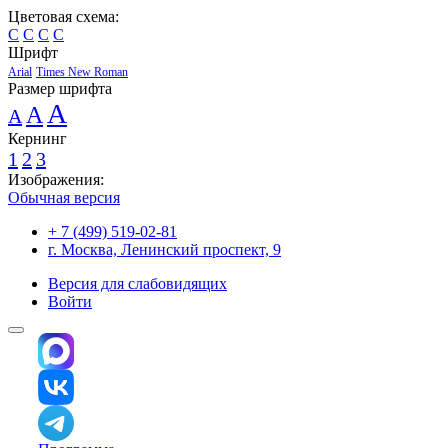
Цветовая схема:
C
C
C
C
Шрифт
Arial
Times New Roman
Размер шрифта
A
A
A
Кернинг
1
2
3
Изображения:
Обычная версия
+ 7 (499) 519-02-81
г. Москва, Ленинский проспект, 9
Версия для слабовидящих
Войти