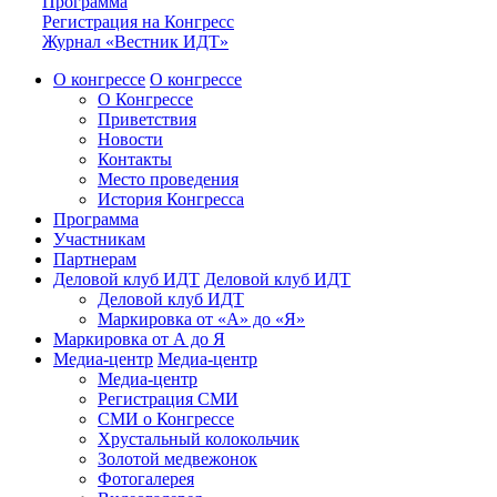
Программа
Регистрация на Конгресс
Журнал «Вестник ИДТ»
О конгрессе
О конгрессе
О Конгрессе
Приветствия
Новости
Контакты
Место проведения
История Конгресса
Программа
Участникам
Партнерам
Деловой клуб ИДТ
Деловой клуб ИДТ
Деловой клуб ИДТ
Маркировка от «А» до «Я»
Маркировка от А до Я
Медиа-центр
Медиа-центр
Медиа-центр
Регистрация СМИ
СМИ о Конгрессе
Хрустальный колокольчик
Золотой медвежонок
Фотогалерея