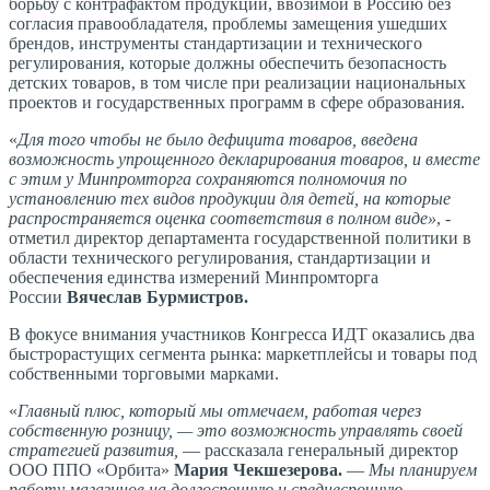
борьбу с контрафактом продукции, ввозимой в Россию без
согласия правообладателя, проблемы замещения ушедших
брендов, инструменты стандартизации и технического
регулирования, которые должны обеспечить безопасность
детских товаров, в том числе при реализации национальных
проектов и государственных программ в сфере образования.
«
Для того чтобы не было дефицита товаров, введена
возможность упрощенного декларирования товаров, и вместе
с этим у Минпромторга сохраняются полномочия по
установлению тех видов продукции для детей, на которые
распространяется оценка соответствия в полном виде»
, -
отметил директор департамента государственной политики в
области технического регулирования, стандартизации и
обеспечения единства измерений Минпромторга
России
Вячеслав Бурмистров.
В фокусе внимания участников Конгресса ИДТ оказались два
быстрорастущих сегмента рынка: маркетплейсы и товары под
собственными торговыми марками.
«
Главный плюс, который мы отмечаем, работая через
собственную розницу, — это возможность управлять своей
стратегией развития,
— рассказала генеральный директор
ООО ППО «Орбита»
Мария Чекшезерова.
—
Мы планируем
работу магазинов на долгосрочную и среднесрочную