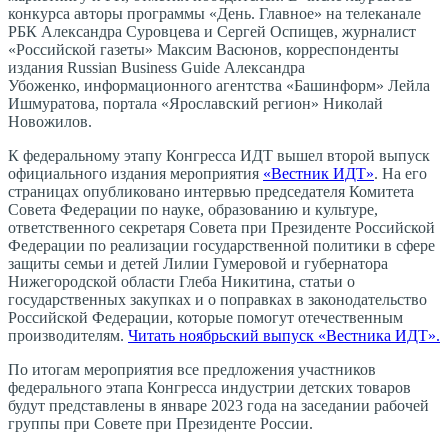
конкурса авторы программы «День. Главное» на телеканале
РБК Александра Суровцева и Сергей Оспищев, журналист
«Российской газеты» Максим Васюнов, корреспонденты
издания Russian Business Guide Александра
Убоженко, информационного агентства «Башинформ» Лейла
Ишмуратова, портала «Ярославский регион» Николай
Новожилов.
К федеральному этапу Конгресса ИДТ вышел второй выпуск
официального издания мероприятия
«Вестник ИДТ»
. На его
страницах опубликовано интервью председателя Комитета
Совета Федерации по науке, образованию и культуре,
ответственного секретаря Совета при Президенте Российской
Федерации по реализации государственной политики в сфере
защиты семьи и детей Лилии Гумеровой и губернатора
Нижегородской области Глеба Никитина, статьи о
государственных закупках и о поправках в законодательство
Российской Федерации, которые помогут отечественным
производителям.
Читать ноябрьский выпуск «Вестника ИДТ».
По итогам мероприятия все предложения участников
федерального этапа Конгресса индустрии детских товаров
будут представлены в январе 2023 года на заседании рабочей
группы при Совете при Президенте России.