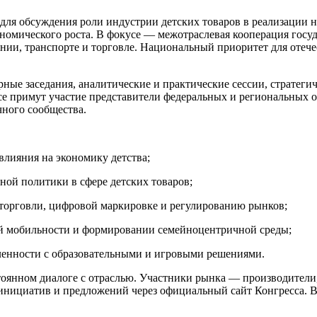
для обсуждения роли индустрии детских товаров в реализации 
номического роста. В фокусе — межотраслевая кооперация госу
нении, транспорте и торговле. Национальный приоритет для оте
ные заседания, аналитические и практические сессии, стратеги
ссе примут участие представители федеральных и региональных
чного сообщества.
влияния на экономику детства;
ой политики в сфере детских товаров;
торговли, цифровой маркировке и регулированию рынков;
ой мобильности и формировании семейноцентричной среды;
енности с образовательными и игровыми решениями.
оянном диалоге с отраслью. Участники рынка — производители
 инициатив и предложений через официальный сайт Конгресса. 