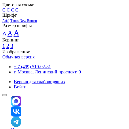
Цветовая схема:
C
C
C
C
Шрифт
Arial
Times New Roman
Размер шрифта
A
A
A
Кернинг
1
2
3
Изображения:
Обычная версия
+ 7 (499) 519-02-81
г. Москва, Ленинский проспект, 9
Версия для слабовидящих
Войти