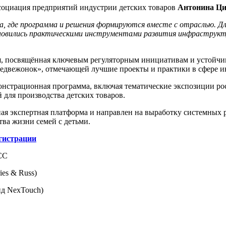
социация предприятий индустрии детских товаров
Антонина Ц
а, где программа и решения формируются вместе с отраслью. 
тановились практическими инструментами развития инфраструк
я, посвящённая ключевым регуляторным инициативам и устойчив
едвежонок», отмечающей лучшие проекты и практики в сфере ин
монстрационная программа, включая тематические экспозиции р
 для производства детских товаров.
ная экспертная платформа и направлен на выработку системны
ва жизни семей с детьми.
гистрации
СС
es & Russ)
д NexTouch)