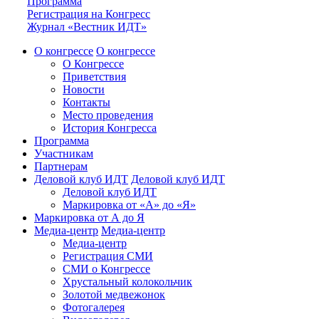
Программа
Регистрация на Конгресс
Журнал «Вестник ИДТ»
О конгрессе
О конгрессе
О Конгрессе
Приветствия
Новости
Контакты
Место проведения
История Конгресса
Программа
Участникам
Партнерам
Деловой клуб ИДТ
Деловой клуб ИДТ
Деловой клуб ИДТ
Маркировка от «А» до «Я»
Маркировка от А до Я
Медиа-центр
Медиа-центр
Медиа-центр
Регистрация СМИ
СМИ о Конгрессе
Хрустальный колокольчик
Золотой медвежонок
Фотогалерея