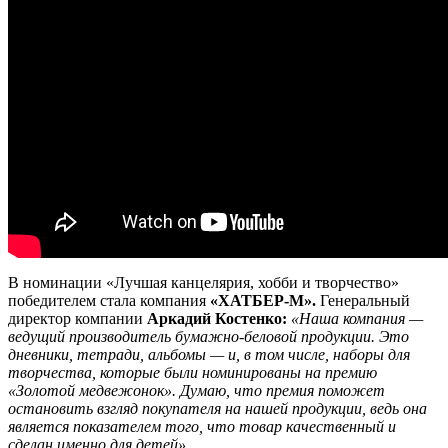
В номинации «Лучшая канцелярия, хобби и творчество»
победителем стала компания
«ХАТБЕР-М».
Генеральный
директор компании
Аркадий Костенко:
«Наша компания —
ведущий производитель бумажно-беловой продукции. Это
дневники, тетради, альбомы — и, в том числе, наборы для
творчества, которые были номинированы на премию
«Золотой медвежонок». Думаю, что премия поможет
остановить взгляд покупателя на нашей продукции, ведь она
является показателем того, что товар качественный и
сделан именно для детей».