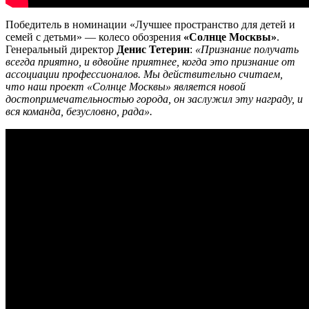
Победитель в номинации «Лучшее пространство для детей и
семей с детьми» — колесо обозрения
«Солнце Москвы»
.
Генеральный директор
Денис Тетерин
:
«Признание получать
всегда приятно, и вдвойне приятнее, когда это признание от
ассоциации профессионалов. Мы действительно считаем,
что наш проект «Солнце Москвы» является новой
достопримечательностью города, он заслужил эту награду, и
вся команда, безусловно, рада».