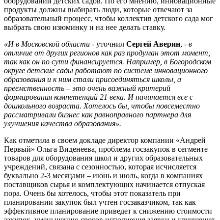
оборудовании детских садов. По его мнению, инновационные
продукты должны выбирать люди, которые отвечают за
образовательный процесс, чтобы коллектив детского сада мог
выбрать свою изюминку и на нее делать ставку.
«И в Московской области
- уточнил
Сергей Аверин
,
- в
отличие от других регионов как раз продуман этот момент,
так как он по сути финансируется. Например, в Богородском
округе детские сады работают по системе инновационного
образования и к ним стали присоединяться школы, а
преемственность – это очень важный критерий
формирования компетенций 21 века. И начинается все с
дошкольного возраста. Хотелось бы, чтобы повсеместно
рассматривали бизнес как равноправного партнера для
улучшения качества образования».
Как отметила в своем докладе директор компании «Андрей
Первый» Ольга Виденеева, проблема госзакупок в сегменте
товаров для оборудования школ и других образовательных
учреждений, связана с сезонностью, которая исчисляется
буквально 2-3 месяцами – июнь и июль, когда в компаниях
поставщиков сырья и комплектующих начинается отпуская
пора. Очень бы хотелось, чтобы этот показатель при
планировании закупок был учтен госзаказчиком, так как
эффективное планирование приведет к снижению стоимости
закупок, уменьшению сроков исполнения заявки и улучшения