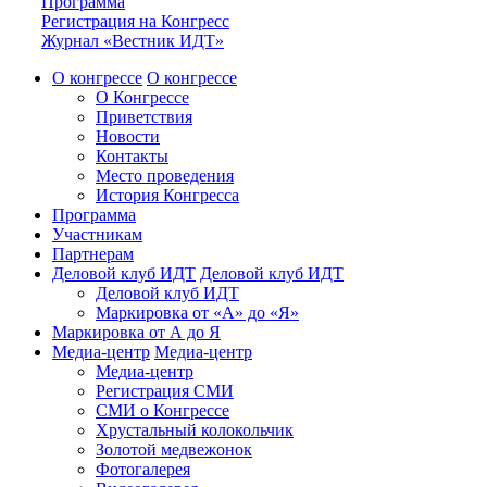
Программа
Регистрация на Конгресс
Журнал «Вестник ИДТ»
О конгрессе
О конгрессе
О Конгрессе
Приветствия
Новости
Контакты
Место проведения
История Конгресса
Программа
Участникам
Партнерам
Деловой клуб ИДТ
Деловой клуб ИДТ
Деловой клуб ИДТ
Маркировка от «А» до «Я»
Маркировка от А до Я
Медиа-центр
Медиа-центр
Медиа-центр
Регистрация СМИ
СМИ о Конгрессе
Хрустальный колокольчик
Золотой медвежонок
Фотогалерея