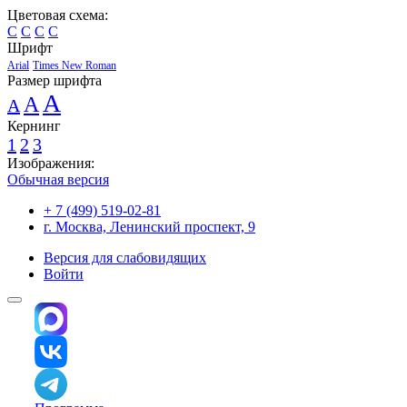
Цветовая схема:
C
C
C
C
Шрифт
Arial
Times New Roman
Размер шрифта
A
A
A
Кернинг
1
2
3
Изображения:
Обычная версия
+ 7 (499) 519-02-81
г. Москва, Ленинский проспект, 9
Версия для слабовидящих
Войти