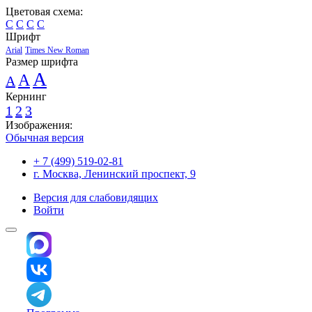
Цветовая схема:
C
C
C
C
Шрифт
Arial
Times New Roman
Размер шрифта
A
A
A
Кернинг
1
2
3
Изображения:
Обычная версия
+ 7 (499) 519-02-81
г. Москва, Ленинский проспект, 9
Версия для слабовидящих
Войти