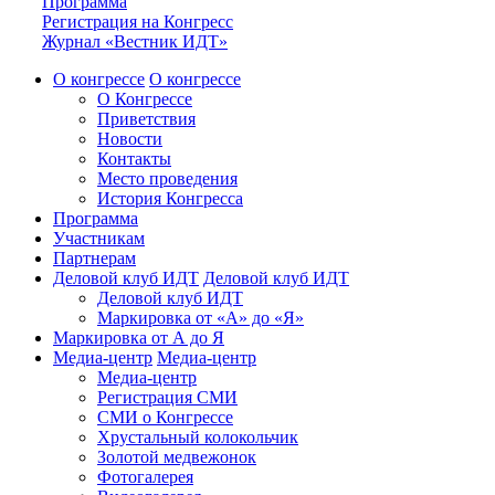
Программа
Регистрация на Конгресс
Журнал «Вестник ИДТ»
О конгрессе
О конгрессе
О Конгрессе
Приветствия
Новости
Контакты
Место проведения
История Конгресса
Программа
Участникам
Партнерам
Деловой клуб ИДТ
Деловой клуб ИДТ
Деловой клуб ИДТ
Маркировка от «А» до «Я»
Маркировка от А до Я
Медиа-центр
Медиа-центр
Медиа-центр
Регистрация СМИ
СМИ о Конгрессе
Хрустальный колокольчик
Золотой медвежонок
Фотогалерея