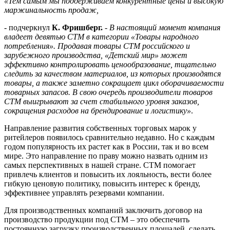
«Тем самым мы поддерживаем конкурентные цены и высокую
маржинальность продаж,
- подчеркнул
К. Фришберг.
-
В настоящий момент компания
владеет девятью СТМ в категории «Товары народного
потребления». Продавая товары CTM российского и
зарубежного производства, «Детский мир» может
эффективно контролировать ценообразование, тщательно
следить за качеством материалов, из которых производятся
товары, а также заметно сокращает цикл оборачиваемости
товарных запасов. В свою очередь производители товаров
СТМ выигрывают за счет стабильного уровня заказов,
сокращения расходов на брендирование и логистику»
.
Направление развития собственных торговых марок у
ритейлеров появилось сравнительно недавно. Но с каждым
годом популярность их растет как в России, так и во всем
мире. Это направление по праву можно назвать одним из
самых перспективных в нашей стране. СТМ помогает
привлечь клиентов и повысить их лояльность, вести более
гибкую ценовую политику, повысить интерес к бренду,
эффективнее управлять резервами компании.
Для производственных компаний заключить договор на
производство продукции под СТМ – это обеспечить
постоянную загрузку производственных площадей, сделать