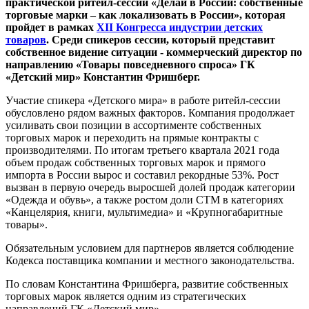
практической ритейл-сессии «Делай в России: собственные
торговые марки – как локализовать в России», которая
пройдет в рамках
XII Конгресса индустрии детских
товаров
. Среди спикеров сессии, который представит
собственное видение ситуации - коммерческий директор по
направлению «Товары повседневного спроса» ГК
«Детский мир» Константин Фришберг.
Участие спикера «Детского мира» в работе ритейл-сессии
обусловлено рядом важных факторов. Компания продолжает
усиливать свои позиции в ассортименте собственных
торговых марок и переходить на прямые контракты с
производителями. По итогам третьего квартала 2021 года
объем продаж собственных торговых марок и прямого
импорта в России вырос и составил рекордные 53%. Рост
вызван в первую очередь выросшей долей продаж категории
«Одежда и обувь», а также ростом доли СТМ в категориях
«Канцелярия, книги, мультимедиа» и «Крупногабаритные
товары».
Обязательным условием для партнеров является соблюдение
Кодекса поставщика компании и местного законодательства.
По словам Константина Фришберга, развитие собственных
торговых марок является одним из стратегических
направлений ГК «Детский мир».