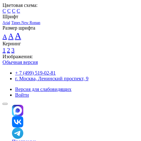
Цветовая схема:
C
C
C
C
Шрифт
Arial
Times New Roman
Размер шрифта
A
A
A
Кернинг
1
2
3
Изображения:
Обычная версия
+ 7 (499) 519-02-81
г. Москва, Ленинский проспект, 9
Версия для слабовидящих
Войти