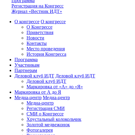
Программа
Регистрация на Конгресс
Журнал «Вестник ИДТ»
О конгрессе
О конгрессе
О Конгрессе
Приветствия
Новости
Контакты
Место проведения
История Конгресса
Программа
Участникам
Партнерам
Деловой клуб ИДТ
Деловой клуб ИДТ
Деловой клуб ИДТ
Маркировка от «А» до «Я»
Маркировка от А до Я
Медиа-центр
Медиа-центр
Медиа-центр
Регистрация СМИ
СМИ о Конгрессе
Хрустальный колокольчик
Золотой медвежонок
Фотогалерея