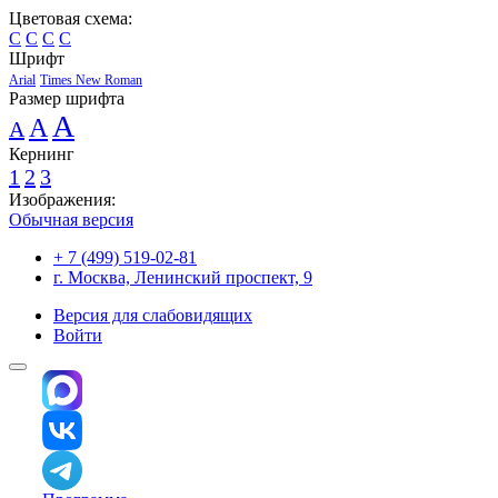
Цветовая схема:
C
C
C
C
Шрифт
Arial
Times New Roman
Размер шрифта
A
A
A
Кернинг
1
2
3
Изображения:
Обычная версия
+ 7 (499) 519-02-81
г. Москва, Ленинский проспект, 9
Версия для слабовидящих
Войти