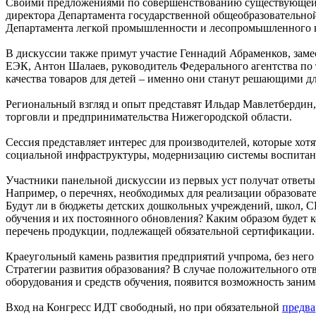
Своими предложениями по совершенствованию существующей сис
директора Департамента государственной общеобразовательно
Департамента легкой промышленности и лесопромышленного 
В дискуссии также примут участие Геннадий Абраменков, зам
ЕЭК, Антон Шалаев, руководитель Федерального агентства по 
качества товаров для детей – именно они станут решающими дл
Региональный взгляд и опыт представят Ильдар Мавлетбердин
торговли и предпринимательства Нижегородской области.
Сессия представляет интерес для производителей, которые хот
социальной инфраструктуры, модернизацию системы воспитания
Участники панельной дискуссии из первых уст получат ответы 
Например, о перечнях, необходимых для реализации образовате
Будут ли в бюджеты детских дошкольных учреждений, школ, СП
обучения и их постоянного обновления? Каким образом будет к
перечень продукции, подлежащей обязательной сертификации.
Краеугольный камень развития предприятий учпрома, без него 
Стратегии развития образования? В случае положительного отв
оборудования и средств обучения, появится возможность зан
Вход на Конгресс ИДТ свободный, но при обязательной
предва