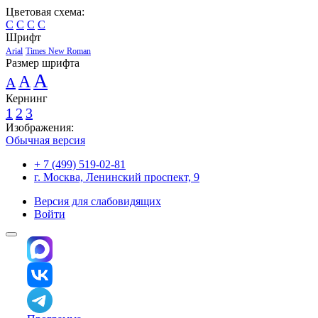
Цветовая схема:
C
C
C
C
Шрифт
Arial
Times New Roman
Размер шрифта
A
A
A
Кернинг
1
2
3
Изображения:
Обычная версия
+ 7 (499) 519-02-81
г. Москва, Ленинский проспект, 9
Версия для слабовидящих
Войти