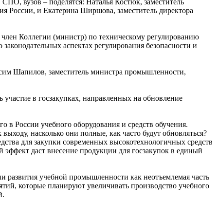
ПО, вузов – поделятся: Наталья Костюк, заместитель
я России, и Екатерина Ширшова, заместитель директора
 член Коллегии (министр) по техническому регулированию
 законодательных аспектах регулирования безопасности и
ксим Шапилов, заместитель министра промышленности,
ь участие в госзакупках, направленных на обновление
о в России учебного оборудования и средств обучения.
выходу, насколько они полные, как часто будут обновляться?
едства для закупки современных высокотехнологичных средств
ой эффект даст внесение продукции для госзакупок в единый
гии развития учебной промышленности как неотъемлемая часть
риятий, которые планируют увеличивать производство учебного
й.