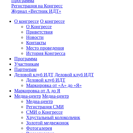
Программа
Регистрация на Конгресс
Журнал «Вестник ИДТ»
О конгрессе
О конгрессе
О Конгрессе
Приветствия
Новости
Контакты
Место проведения
История Конгресса
Программа
Участникам
Партнерам
Деловой клуб ИДТ
Деловой клуб ИДТ
Деловой клуб ИДТ
Маркировка от «А» до «Я»
Маркировка от А до Я
Медиа-центр
Медиа-центр
Медиа-центр
Регистрация СМИ
СМИ о Конгрессе
Хрустальный колокольчик
Золотой медвежонок
Фотогалерея