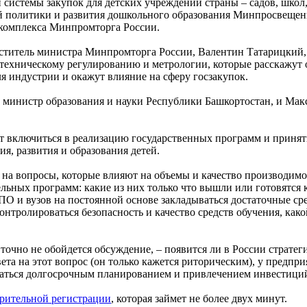
темы закупок для детских учреждений страны – садов, школ, С
й политики и развития дошкольного образования Минпросвещени
комплекса Минпромторга России.
еститель министра Минпромторга России, Валентин Татарицкий,
техническому регулированию и метрологии, которые расскажут о
я индустрии и окажут влияние на сферу госзакупок.
, министр образования и науки Республики Башкортостан, и Ма
ят включиться в реализацию государственных программ и принят
, развития и образования детей.
на вопросы, которые влияют на объемы и качество производимог
льных программ: какие из них только что вышли или готовятся к 
О и вузов на постоянной основе закладываться достаточные ср
онтролироваться безопасность и качество средств обучения, как
точно не обойдется обсуждение, – появится ли в России страте
ета на этот вопрос (он только кажется риторическим), у предп
иматься долгосрочным планированием и привлечением инвестици
рительной регистрации
, которая займет не более двух минут.