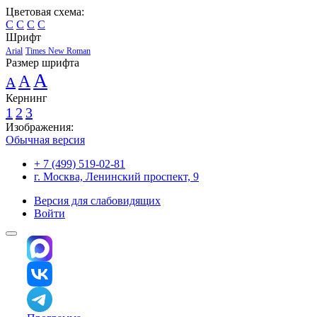
Цветовая схема:
C
C
C
C
Шрифт
Arial
Times New Roman
Размер шрифта
A
A
A
Кернинг
1
2
3
Изображения:
Обычная версия
+ 7 (499) 519-02-81
г. Москва, Ленинский проспект, 9
Версия для слабовидящих
Войти