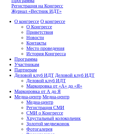
Программа
Регистрация на Конгресс
Журнал «Вестник ИДТ»
О конгрессе
О конгрессе
О Конгрессе
Приветствия
Новости
Контакты
Место проведения
История Конгресса
Программа
Участникам
Партнерам
Деловой клуб ИДТ
Деловой клуб ИДТ
Деловой клуб ИДТ
Маркировка от «А» до «Я»
Маркировка от А до Я
Медиа-центр
Медиа-центр
Медиа-центр
Регистрация СМИ
СМИ о Конгрессе
Хрустальный колокольчик
Золотой медвежонок
Фотогалерея