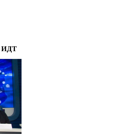
а ИДТ