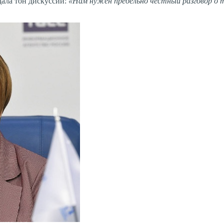
дала тон дискуссии:
«Нам нужен предельно честный разговор о т