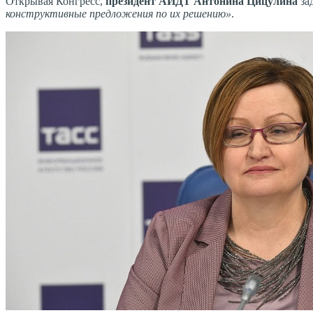
Открывая Конгресс,
президент АИДТ Антонина Цицулина
за
конструктивные предложения по их решению»
.